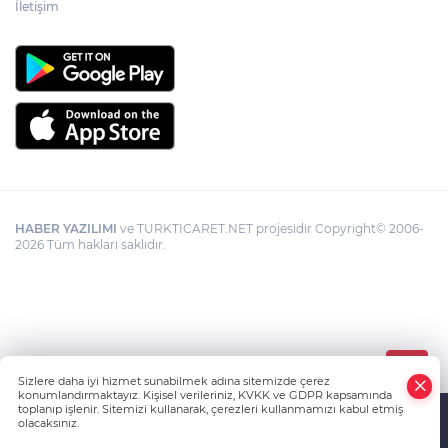
İletişim
HABER YAZILIMI
ve TURKTICARET.NET projesidir Copyright© 2006-
2026 Tüm hakları saklıdır.
Sizlere daha iyi hizmet sunabilmek adına sitemizde çerez
konumlandırmaktayız. Kişisel verileriniz, KVKK ve GDPR kapsamında
toplanıp işlenir. Sitemizi kullanarak, çerezleri kullanmamızı kabul etmiş
olacaksınız.
Anasayfa
Haber Ara
Yazarlar