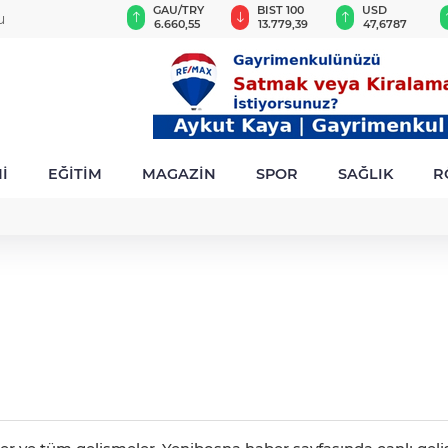
VND
GAU/TRY
BIST 100
USD
u
0,0018
6.660,55
13.779,39
47,6787
İ
EĞİTİM
MAGAZİN
SPOR
SAĞLIK
R