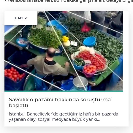
- Yenibosna haberleri, son dakika gelişmeleri, detaylı bilg
HABER
Savcılık o pazarcı hakkında soruşturma
başlattı
İstanbul Bahçelievler’de geçtiğimiz hafta bir pazarda
yaşanan olay, sosyal medyada büyük yankı
uyandırmıştı. Engelli bir pazarcının, müşterilerin özenle
seçtiği salatalıkları el çabukluğuyla değiştirip yerine