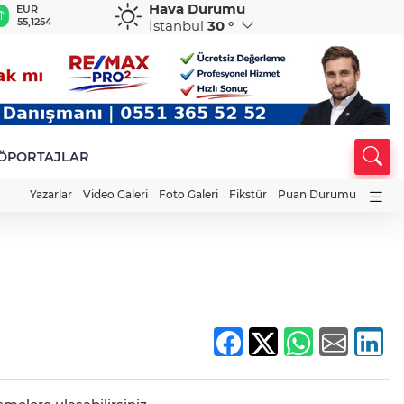
Hava Durumu
EUR
GBP
CHF
CAD
R
55,1254
64,3468
59,0083
34,1883
0
İstanbul
30 °
ÖPORTAJLAR
Yazarlar
Video Galeri
Foto Galeri
Fikstür
Puan Durumu