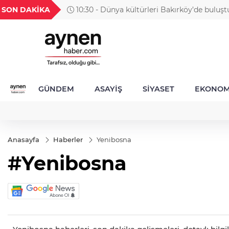
H
UYU
GEL
TND
BGN
SON DAKİKA
10:30 - Dünya kültürleri Bakırköy’de buluşt
52
1,1849
18,2677
16,3788
27,9743
GÜNDEM
ASAYİŞ
SİYASET
EKONOM
Anasayfa
Haberler
Yenibosna
#Yenibosna