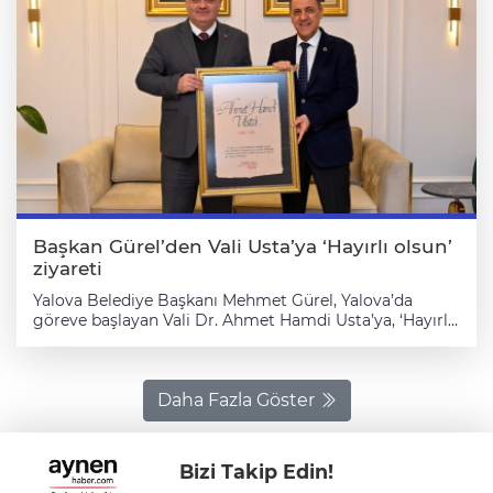
Başkan Gürel’den Vali Usta’ya ‘Hayırlı olsun’
ziyareti
Yalova Belediye Başkanı Mehmet Gürel, Yalova’da
göreve başlayan Vali Dr. Ahmet Hamdi Usta’ya, ‘Hayırlı
olsun’ ziyaretinde bulundu. Yalova Valiliği makamında
gerçekleşen ziyarette; Başkan Gürel, Vali Usta’ya yeni
görevinde başarılar diledi. Ziyaret sırasında Yalova’nın
gelişimi, kentte yürütülen çalışmalar ve kamu
Daha Fazla Göster
kurumları arasındaki iş birliğinin önemi üzerine
değerlendirmelerde bulunuldu. Başkan Gürel, Gazi
Mustafa Kemal Atatürk’ün “Benim kentimdir” diyerek
Bizi Takip Edin!
özel bir anlam yüklediği Yalova için, ortak akıl ve iş