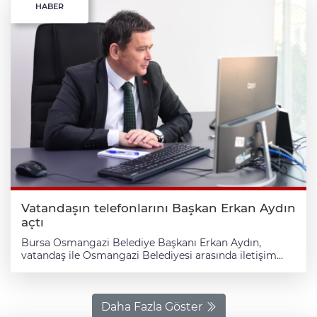
HABER
Vatandaşın telefonlarını Başkan Erkan Aydın
açtı
Bursa Osmangazi Belediye Başkanı Erkan Aydın,
vatandaş ile Osmangazi Belediyesi arasında iletişim
köprüsü olan ve belediyecilik hizmetleri ile ilgili
yaşanan sorunlara hızlı çözümler üretmek, talep ve
önerilerini değerlendirmek için 7 gün 24 saat
Osmangazililere hizmet veren Çağrı Merkezi’nde
Daha Fazla Göster