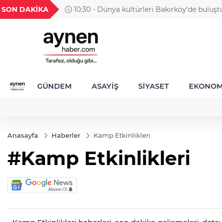
H
UYU
GEL
TND
BGN
SON DAKİKA
10:30 - Dünya kültürleri Bakırköy’de buluşt
41
1,1820
18,1973
16,2298
28,0626
GÜNDEM
ASAYİŞ
SİYASET
EKONOM
Anasayfa
Haberler
Kamp Etkinlikleri
#Kamp Etkinlikleri