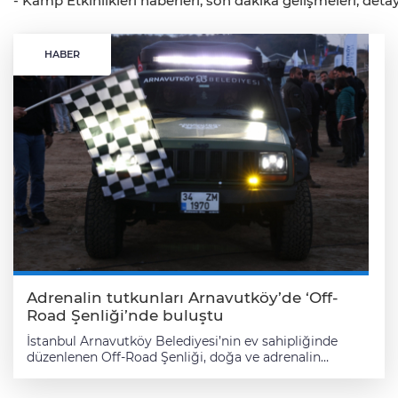
- Kamp Etkinlikleri haberleri, son dakika gelişmeleri, detay
HABER
Adrenalin tutkunları Arnavutköy’de ‘Off-
Road Şenliği’nde buluştu
İstanbul Arnavutköy Belediyesi’nin ev sahipliğinde
düzenlenen Off-Road Şenliği, doğa ve adrenalin
severleri bir araya getirdi. İmrahor’da gerçekleşen
etkinlik, Türkiye’nin dört bir yanından gelen doğa ve