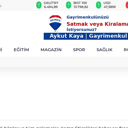
VND
GAU/TRY
BIST 100
USD
u
0,0018
6.494,89
13.798,82
47,5859
İ
EĞİTİM
MAGAZİN
SPOR
SAĞLIK
R