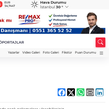
Hava Durumu
EUR
GBP
CHF
CAD
R
54,7447
63,8357
58,5240
33,9560
0
İstanbul
30 °
ÖPORTAJLAR
Yazarlar
Video Galeri
Foto Galeri
Fikstür
Puan Durumu