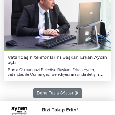
Vatandaşın telefonlarını Başkan Erkan Aydın
açtı
Bursa Osmangazi Belediye Başkanı Erkan Aydın,
vatandaş ile Osmangazi Belediyesi arasında iletişim
köprüsü olan ve belediyecilik hizmetleri ile ilgili
yaşanan sorunlara hızlı çözümler üretmek, talep ve
önerilerini değerlendirmek için 7 gün 24 saat
Osmangazililere hizmet veren Çağrı Merkezi’nde
Daha Fazla Göster
personel ile bir araya geldi. Basın Yayın ve Halkla
İlişkiler Müdürlüğü bünyesinde hizmet veren merkezde
yoğun bir şekilde çalışmalarını sürdüren personele
Bizi Takip Edin!
destek olan Başkan Erkan Aydın, ekranın başına