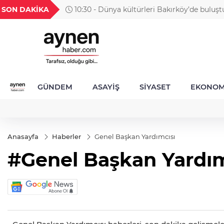
H
UYU
GEL
TND
BGN
SON DAKİKA
10:30 - Dünya kültürleri Bakırköy’de buluşt
40
1,1820
18,1979
16,2304
28,0626
GÜNDEM
ASAYİŞ
SİYASET
EKONOM
Anasayfa
Haberler
Genel Başkan Yardımcısı
#Genel Başkan Yardım