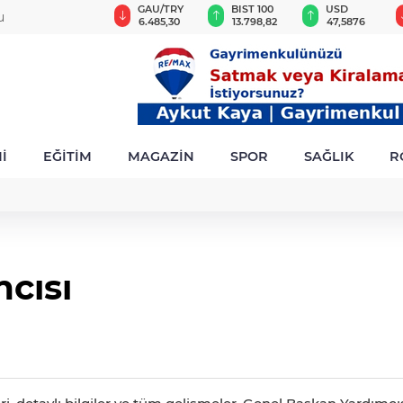
VND
GAU/TRY
BIST 100
USD
u
0,0018
6.485,30
13.798,82
47,5876
İ
EĞİTİM
MAGAZİN
SPOR
SAĞLIK
R
cısı