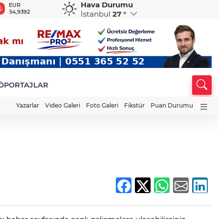
Hava Durumu
EUR
GBP
CHF
CAD
R
54,9392
64,1260
58,5477
33,9402
0
İstanbul
27 °
ÖPORTAJLAR
Yazarlar
Video Galeri
Foto Galeri
Fikstür
Puan Durumu