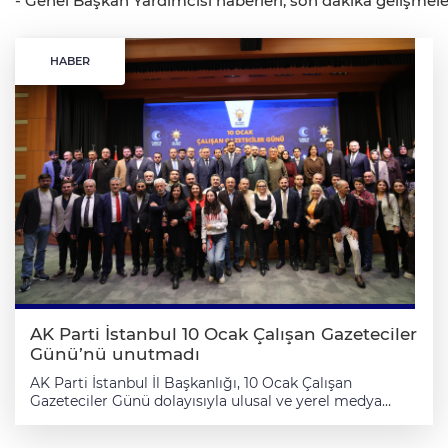
- Genel Başkan Yardımcısı haberleri, son dakika gelişmeler
HABER
AK Parti İstanbul 10 Ocak Çalışan Gazeteciler
Günü’nü unutmadı
AK Parti İstanbul İl Başkanlığı, 10 Ocak Çalışan
Gazeteciler Günü dolayısıyla ulusal ve yerel medya
mensuplarının katılımıyla bir kahvaltı programı
düzenlendi. Kahvaltıya; İstanbul’da faaliyet gösteren