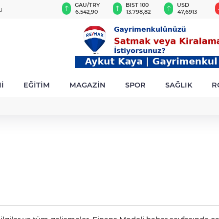
VND
GAU/TRY
BIST 100
USD
u
0,0018
6.542,90
13.798,82
47,6913
İ
EĞİTİM
MAGAZİN
SPOR
SAĞLIK
R