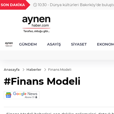
H
UYU
GEL
TND
BGN
SON DAKİKA
10:30 - Dünya kültürleri Bakırköy’de buluşt
62
1,1822
18,2376
16,2326
27,9743
GÜNDEM
ASAYİŞ
SİYASET
EKONOM
Anasayfa
Haberler
Finans Modeli
#Finans Modeli