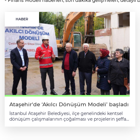
- Finans Modeli haberleri, son dakika gelişmeleri, detaylı 
HABER
Ataşehir'de ‘Akılcı Dönüşüm Modeli’ başladı
İstanbul Ataşehir Belediyesi, ilçe genelindeki kentsel
dönüşüm çalışmalarının çoğalması ve projelerin şeffaf,
güvenli, sürdürülebilir olması amacıyla önemli bir adım
attı. Sermayesinin tamamı kendine ait olan şirketi
ATABEL'i bu konuda danışman ve garantör kimliğiyle