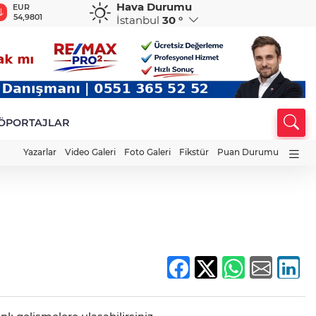
Hava Durumu
EUR
GBP
CHF
CAD
R
54,9801
64,1897
58,6679
34,0051
0
İstanbul
30 °
ÖPORTAJLAR
Yazarlar
Video Galeri
Foto Galeri
Fikstür
Puan Durumu