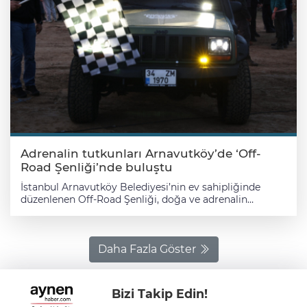
Adrenalin tutkunları Arnavutköy’de ‘Off-
Road Şenliği’nde buluştu
İstanbul Arnavutköy Belediyesi’nin ev sahipliğinde
düzenlenen Off-Road Şenliği, doğa ve adrenalin
severleri bir araya getirdi. İmrahor’da gerçekleşen
etkinlik, Türkiye’nin dört bir yanından gelen doğa ve
macera tutkunlarının yoğun ilgisiyle karşılandı. Bu yılki
organizasyonda 150 araç ve 300 sporcu parkura çıktı. 3
Daha Fazla Göster
gün boyunca süren Off-Road Şenliği’nin açılışına,
Arnavutköy Belediye Başkanı Mustafa Candaroğlu’nun
yanı sıra çok sayıda adrenalin tutkunu vatandaş katıldı.
Bizi Takip Edin!
“ARNAVUTKÖY’DE SPORUN HER DALINI YAŞATMAYA