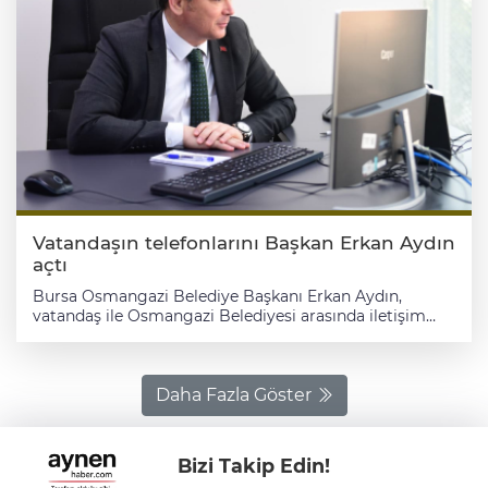
Vatandaşın telefonlarını Başkan Erkan Aydın
açtı
Bursa Osmangazi Belediye Başkanı Erkan Aydın,
vatandaş ile Osmangazi Belediyesi arasında iletişim
köprüsü olan ve belediyecilik hizmetleri ile ilgili
yaşanan sorunlara hızlı çözümler üretmek, talep ve
önerilerini değerlendirmek için 7 gün 24 saat
Osmangazililere hizmet veren Çağrı Merkezi’nde
Daha Fazla Göster
personel ile bir araya geldi. Basın Yayın ve Halkla
İlişkiler Müdürlüğü bünyesinde hizmet veren merkezde
yoğun bir şekilde çalışmalarını sürdüren personele
Bizi Takip Edin!
destek olan Başkan Erkan Aydın, ekranın başına