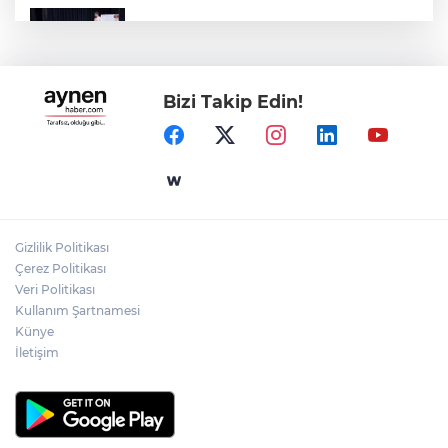
Yalova'da çocuklar matematiği eğlenerek
öğreniyor
Bizi Takip Edin!
Başkan Akın Burhaniye’deki Satranç
Turnuvası Ödül Töreni’ne katıldı
Bahçelievler’de ‘Açık Hava Yaz
Sineması’nda "Neşeli Günler" filmi izlendi
Gizlilik Politikası
Çerez Politikası
Dünya kültürleri Bakırköy’de buluştu
Veri Politikası
Kullanım Şartnamesi
Künye
İletişim