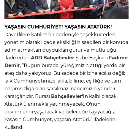
YAŞASIN CUMHURİYET! YAŞASIN ATATÜRK!
Davetlilere katılımları nedeniyle teşekkür eden,
yönetim olarak ilçede eksikliği hissedilen bir konuda
adım atmaktan duydukları gurur ve mutluluğu
ifade eden
ADD
Bahçelievler
Şube Başkanı
Fadime
Demir
, “Bugün burada, yüreğimizin attığı yerde bir
ateş daha yakıyoruz. Bu sadece bir bina açılışı değil;
laik Cumhuriyetimize, akla, bilime, eşitliğe ve tam
bağımsızlığa olan sarsılmaz inancımızın yeni bir
karargâhıdır. Burası
Bahçelievler'in
kalbi olacak.
Atatürk'ü anmakla yetinmeyecek, O'nun
devrimlerini yaşatacak ve geleceğe taşıyacağız.
Yaşasın Cumhuriyet, yaşasın Atatürk” ifadelerini
kullandı.