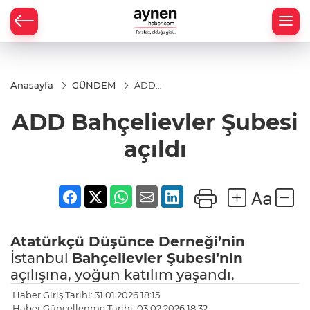
Anasayfa
GÜNDEM
ADD
Bahçelievler
Şubesi
ADD Bahçelievler Şubesi
açıldı
açıldı
Atatürkçü Düşünce Derneği’nin
İstanbul
Bahçelievler
Şubesi’nin
açılışına, yoğun katılım yaşandı.
Haber Giriş Tarihi: 31.01.2026 18:15
Haber Güncellenme Tarihi: 03.02.2026 18:32