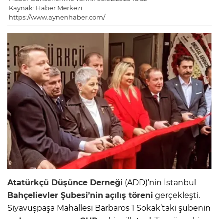
Kaynak: Haber Merkezi
https://www.aynenhaber.com/
Atatürkçü Düşünce Derneği
(ADD)’nin İstanbul
Bahçelievler
Şubesi’nin
açılış
töreni
gerçekleşti.
Siyavuşpaşa Mahallesi Barbaros 1 Sokak’taki şubenin