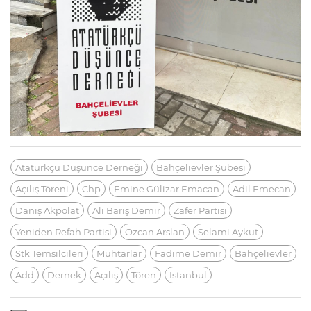
Atatürkçü Düşünce Derneği
Bahçelievler Şubesi
Açılış Töreni
Chp
Emine Gülizar Emacan
Adil Emecan
Danış Akpolat
Ali Barış Demir
Zafer Partisi
Yeniden Refah Partisi
Özcan Arslan
Selami Aykut
Stk Temsilcileri
Muhtarlar
Fadime Demir
Bahçelievler
Add
Dernek
Açılış
Tören
Istanbul