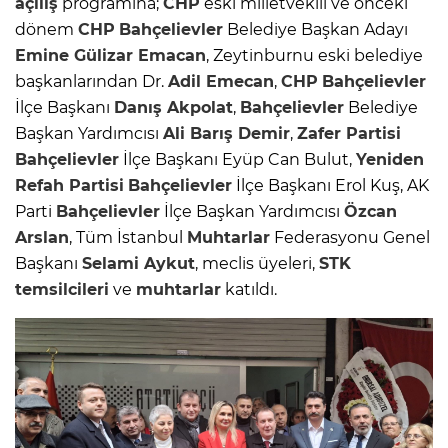
açılış
programına;
CHP
eski milletvekili ve önceki
dönem
CHP
Bahçelievler
Belediye Başkan Adayı
Emine Gülizar Emacan
, Zeytinburnu eski belediye
başkanlarından Dr.
Adil Emecan
,
CHP
Bahçelievler
İlçe Başkanı
Danış Akpolat
,
Bahçelievler
Belediye
Başkan Yardımcısı
Ali Barış Demir
,
Zafer Partisi
Bahçelievler
İlçe Başkanı Eyüp Can Bulut,
Yeniden
Refah Partisi
Bahçelievler
İlçe Başkanı Erol Kuş, AK
Parti
Bahçelievler
İlçe Başkan Yardımcısı
Özcan
Arslan
, Tüm İstanbul
Muhtarlar
Federasyonu Genel
Başkanı
Selami Aykut
, meclis üyeleri,
STK
temsilcileri
ve
muhtarlar
katıldı.