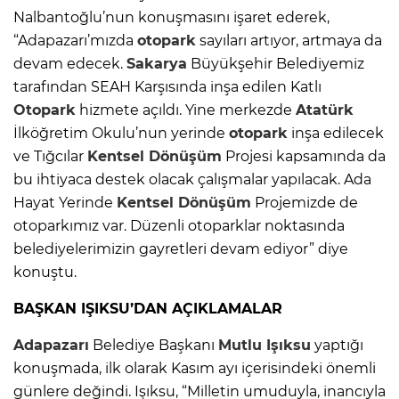
Nalbantoğlu’nun konuşmasını işaret ederek,
“Adapazarı’mızda
otopark
sayıları artıyor, artmaya da
devam edecek.
Sakarya
Büyükşehir Belediyemiz
tarafından SEAH Karşısında inşa edilen Katlı
Otopark
hizmete açıldı. Yine merkezde
Atatürk
İlköğretim Okulu’nun yerinde
otopark
inşa edilecek
ve Tığcılar
Kentsel Dönüşüm
Projesi kapsamında da
bu ihtiyaca destek olacak çalışmalar yapılacak. Ada
Hayat Yerinde
Kentsel Dönüşüm
Projemizde de
otoparkımız var. Düzenli otoparklar noktasında
belediyelerimizin gayretleri devam ediyor” diye
konuştu.
BAŞKAN IŞIKSU’DAN AÇIKLAMALAR
Adapazarı
Belediye Başkanı
Mutlu Işıksu
yaptığı
konuşmada, ilk olarak Kasım ayı içerisindeki önemli
günlere değindi. Işıksu, “Milletin umuduyla, inancıyla