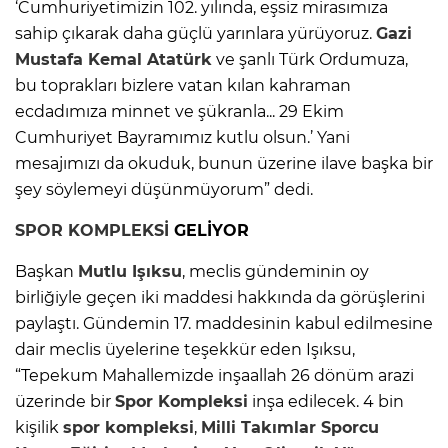
‘Cumhuriyetimizin 102. yılında, eşsiz mirasımıza
sahip çıkarak daha güçlü yarınlara yürüyoruz.
Gazi
Mustafa Kemal
Atatürk
ve şanlı Türk Ordumuza,
bu toprakları bizlere vatan kılan kahraman
ecdadımıza minnet ve şükranla... 29 Ekim
Cumhuriyet Bayramımız kutlu olsun.’ Yani
mesajımızı da okuduk, bunun üzerine ilave başka bir
şey söylemeyi düşünmüyorum” dedi.
SPOR KOMPLEKSİ
GELİYOR
Başkan
Mutlu Işıksu
, meclis gündeminin oy
birliğiyle geçen iki maddesi hakkında da görüşlerini
paylaştı. Gündemin 17. maddesinin kabul edilmesine
dair meclis üyelerine teşekkür eden Işıksu,
“Tepekum Mahallemizde inşaallah 26 dönüm arazi
üzerinde bir
Spor Kompleksi
inşa edilecek. 4 bin
kişilik
spor kompleksi
,
Milli Takımlar Sporcu