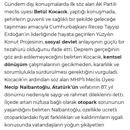
Gündem dışı konuşmalarda ilk söz alan AK Partili
meclis üyesi
Betül Kocacık
, yaptığı konuşmada,
şehirlerin güvenli ve sağlıklı bir şekilde geleceğe
taşınması amacıyla Cumhurbaşkanı Recep Tayyip
Erdoğan’ın liderliğinde hayata geçirilen Yüzyılın
Konut Projesinin,
sosyal devlet
anlayışının güçlü bir
tezahürü olduğunu ifade etti. Deprem gerçeğinin
göz ardı edilemeyeceğini belirten Kocacık,
kentsel
dönüşüm
çalışmalarının gecikmeden, kararlılık ve
sorumlulukla sürdürülmesi gerektiğini vurguladı.
Kocacık’ın ardından söz alan MHP’li Meclis Üyesi
Necip Nalbantoğlu
,
Atatürk’ün
vefatının 87. yıl
dönümü nedeniyle saygı ve rahmet dileklerini iletti.
İlçede artan nüfusa bağlı olarak
otopark
sorununun
yaşandığını belirten Nalbantoğlu, özellikle ücretli
otoparklardaki fiyat farklılıkları ve kaldırımların işgali
konusunda vatandaşların yoğun şikâyetleri