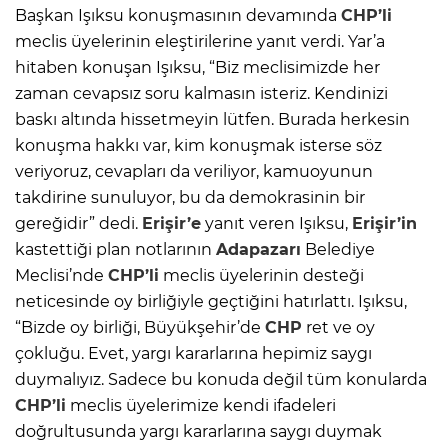
Başkan Işıksu konuşmasının devamında
CHP’li
meclis üyelerinin eleştirilerine yanıt verdi. Yar’a
hitaben konuşan Işıksu, “Biz meclisimizde her
zaman cevapsız soru kalmasın isteriz. Kendinizi
baskı altında hissetmeyin lütfen. Burada herkesin
konuşma hakkı var, kim konuşmak isterse söz
veriyoruz, cevapları da veriliyor, kamuoyunun
takdirine sunuluyor, bu da demokrasinin bir
gereğidir” dedi.
Erişir’e
yanıt veren Işıksu,
Erişir’in
kastettiği plan notlarının
Adapazarı
Belediye
Meclisi’nde
CHP’li
meclis üyelerinin desteği
neticesinde oy birliğiyle geçtiğini hatırlattı. Işıksu,
“Bizde oy birliği, Büyükşehir’de
CHP
ret ve oy
çokluğu. Evet, yargı kararlarına hepimiz saygı
duymalıyız. Sadece bu konuda değil tüm konularda
CHP’li
meclis üyelerimize kendi ifadeleri
doğrultusunda yargı kararlarına saygı duymak