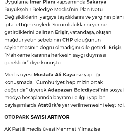
Uygulama
İmar Planı
kapsamında
Sakarya
Büyükşehir Belediye Meclisi’nin Plan Notu
Değişikliklerini yargıya taşıdıklarını ve yargının planı
iptal ettiğini söyledi. Sorumluluklarını yerine
getirdiklerini belirten
Erişir
, vatandaşa, oluşan
mağduriyetin sebebinin
CHP
olduğunun
söylenmesinin doğru olmadığını dile getirdi.
Erişir
,
“Mahkeme kararına herkesin saygı duyması
gereklidir” diye konuştu.
Meclis üyesi
Mustafa Ali Kaya
ise yaptığı
konuşmada, “Cumhuriyet hepimizin ortak
değeridir” diyerek
Adapazarı
Belediyesi’nin
sosyal
medya hesaplarında bayram ile ilgili yapılan
paylaşımlarda
Atatürk’e
yer verilmemesini eleştirdi.
OTOPARK
SAYISI ARTIYOR
AK Partili meclis üyesi Mehmet Yılmaz ise