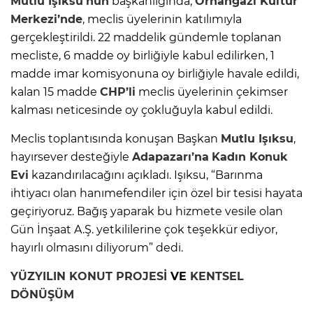
Mutlu Işıksu’nun
başkanlığında,
Orhangazi Kültür
Merkezi’nde
, meclis üyelerinin katılımıyla
gerçekleştirildi. 22 maddelik gündemle toplanan
mecliste, 6 madde oy birliğiyle kabul edilirken, 1
madde imar komisyonuna oy birliğiyle havale edildi,
kalan 15 madde
CHP’li
meclis üyelerinin çekimser
kalması neticesinde oy çokluğuyla kabul edildi.
Meclis toplantısında konuşan Başkan
Mutlu Işıksu
,
hayırsever desteğiyle
Adapazarı’na
Kadın Konuk
Evi
kazandırılacağını açıkladı. Işıksu, “Barınma
ihtiyacı olan hanımefendiler için özel bir tesisi hayata
geçiriyoruz. Bağış yaparak bu hizmete vesile olan
Gün İnşaat A.Ş. yetkililerine çok teşekkür ediyor,
hayırlı olmasını diliyorum” dedi.
YÜZYILIN KONUT PROJESİ
VE
KENTSEL
DÖNÜŞÜM