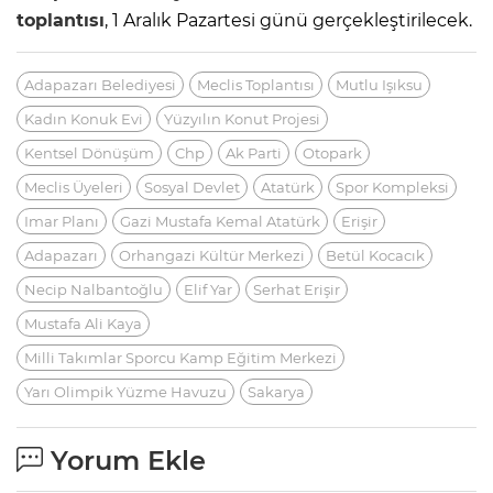
toplantısı
, 1 Aralık Pazartesi günü gerçekleştirilecek.
Adapazarı Belediyesi
Meclis Toplantısı
Mutlu Işıksu
Kadın Konuk Evi
Yüzyılın Konut Projesi
Kentsel Dönüşüm
Chp
Ak Parti
Otopark
Meclis Üyeleri
Sosyal Devlet
Atatürk
Spor Kompleksi
Imar Planı
Gazi Mustafa Kemal Atatürk
Erişir
Adapazarı
Orhangazi Kültür Merkezi
Betül Kocacık
Necip Nalbantoğlu
Elif Yar
Serhat Erişir
Mustafa Ali Kaya
Milli Takımlar Sporcu Kamp Eğitim Merkezi
Yarı Olimpik Yüzme Havuzu
Sakarya
Yorum Ekle