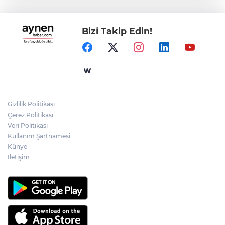
öğreniyor
Bizi Takip Edin!
Başkan Akın Burhaniye’deki Satranç
Turnuvası Ödül Töreni’ne katıldı
Bahçelievler’de ‘Açık Hava Yaz
Sineması’nda "Neşeli Günler" filmi izlendi
Gizlilik Politikası
Çerez Politikası
Dünya kültürleri Bakırköy’de buluştu
Veri Politikası
Kullanım Şartnamesi
Künye
İletişim