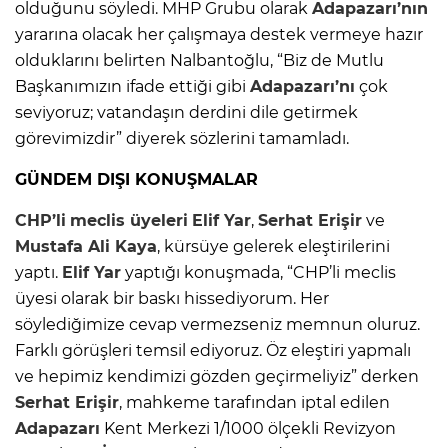
olduğunu söyledi. MHP Grubu olarak
Adapazarı’nın
yararına olacak her çalışmaya destek vermeye hazır
olduklarını belirten Nalbantoğlu, “Biz de Mutlu
Başkanımızın ifade ettiği gibi
Adapazarı’nı
çok
seviyoruz; vatandaşın derdini dile getirmek
görevimizdir” diyerek sözlerini tamamladı.
GÜNDEM DIŞI KONUŞMALAR
CHP’li
meclis üyeleri
Elif Yar
,
Serhat
Erişir
ve
Mustafa Ali Kaya
, kürsüye gelerek eleştirilerini
yaptı.
Elif Yar
yaptığı konuşmada, “CHP’li meclis
üyesi olarak bir baskı hissediyorum. Her
söylediğimize cevap vermezseniz memnun oluruz.
Farklı görüşleri temsil ediyoruz. Öz eleştiri yapmalı
ve hepimiz kendimizi gözden geçirmeliyiz” derken
Serhat
Erişir
, mahkeme tarafından iptal edilen
Adapazarı
Kent Merkezi 1/1000 ölçekli Revizyon