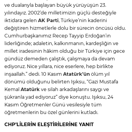
ve dualarıyla başlayan büyük yürüyüşün 23.
yılındayız. 2002’de milletimizin güçlü desteğiyle
iktidara gelen
AK Parti
, Türkiye’nin kaderini
değiştiren hizmetlerle dolu bir sürecin öncüsü oldu.
Cumhurbaşkanımız Recep Tayyip Erdoğan’ın
liderliğinde; adaletin, kalkınmanın, kardeşliğin ve
millet iradesinin hâkim olduğu bir Türkiye için gece
gündüz demeden çalıştık, çalışmaya da devam
ediyoruz. Nice yıllara, nice eserlere, hep birlikte
inşaallah.” dedi. 10 Kasım
Atatürk’ün
ölüm yıl
dönümü olduğunu belirten Işıksu, “Gazi Mustafa
Kemal
Atatürk
ve silah arkadaşlarını saygı ve
şükranla yad ediyoruz” diye konuştu. Işıksu, 24
Kasım Öğretmenler Günü vesilesiyle tüm
öğretmenlerin bu özel günlerini kutladı.
CHP’LİLERİN ELEŞTİRİLERİNE YANIT