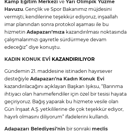
Kamp Eğitim Merkezi
ve
Yarı Olimpik Yüzme
Havuzu
. Gençlik ve Spor Bakanımız müjdesini
vermişti, kendilerine teşekkür ediyoruz, inşaallah
imar planından sonra protokol aşaması ile bu
hizmetin
Adapazarı’mıza
kazandırılması noktasında
çalışmalarımızı gayretle sürdürmeye devam
edeceğiz” diye konuştu.
KADIN KONUK EVİ
KAZANDIRILIYOR
Gündemin 21. maddesine istinaden hayırsever
desteğiyle
Adapazarı’na
Kadın Konuk Evi
kazandırılacağını açıklayan Başkan Işıksu, “Barınma
ihtiyacı olan hanımefendiler için özel bir tesisi hayata
geçiriyoruz. Bağış yaparak bu hizmete vesile olan
Gün İnşaat A.Ş. yetkililerine de çok teşekkür ediyor,
hayırlı olmasını diliyorum” ifadelerini kullandı.
Adapazarı
Belediyesi’nin
bir sonraki
meclis