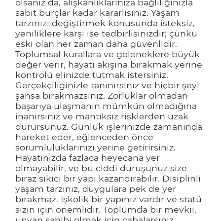
olsanız da, alışkanlıklarınıza bağlılığınızla
sabit burçlar kadar kararlısınız. Yaşam
tarzınızı değiştirmek konusunda isteksiz,
yeniliklere karşı ise tedbirlisinizdir; çünkü
eski olan her zaman daha güvenlidir.
Toplumsal kurallara ve geleneklere büyük
değer verir, hayatı akışına bırakmak yerine
kontrolü elinizde tutmak istersiniz.
Gerçekçiliğinizle tanınırsınız ve hiçbir şeyi
şansa bırakmazsınız. Zorluklar olmadan
başarıya ulaşmanın mümkün olmadığına
inanırsınız ve mantıksız risklerden uzak
durursunuz. Günlük işlerinizde zamanında
hareket eder, eğlenceden önce
sorumluluklarınızı yerine getirirsiniz.
Hayatınızda fazlaca heyecana yer
olmayabilir, ve bu ciddi duruşunuz size
biraz sıkıcı bir yapı kazandırabilir. Disiplinli
yaşam tarzınız, duygulara pek de yer
bırakmaz. İşkolik bir yapınız vardır ve statü
sizin için önemlidir. Toplumda bir mevkii,
unvan sahibi olmak için çabalarsınız.