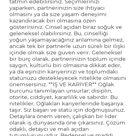
tatmin edebilirsiniz. Seçimlerinizi
yaparken, partnerinizin size ihtiyacı
olmasını ya da size yaşam deneyimi
kazandıracak biri olmasına özen
gösterirsiniz. Cinsel açıdan biraz soğuk ve
geleneksel olabilirsiniz. Bu, cinselliği
yoğun yaşamayacağınız anlamına gelmez,
ancak tek bir partnerle uzun süreli bir ilişki
içinde olmak size güven verir. Geleneksel
bir burç olarak, partnerinizin toplum içinde
saygın, kültürlü biri olmasına dikkat eder,
ya da eşinizin kariyerinizi ve toplumdaki
statünüzü destekleyecek nitelikte olmasını
önemsersiniz. **İŞ VE KARİYER** Oğlak
burcunu tanımlayan unsurlar; disiplin,
otorite, ciddiyet, kararlılık ve sabırdır. Bu
nitelikler, Oğlakları kariyerlerinde başarıya
taşır. Siz başarı ve statü için doğmuşsunuz.
Detaylara önem veren, çalışkan bir lider
olarak iş dünyasında öne çıkarsınız. Çözüm
odaklı, detaycı ve mali açıdan
tutumlusunuzdur. Bedensel ve maddi