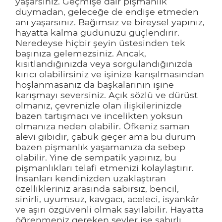
yaşarsınız. Geçmişe dair pişmanlık
duymadan, geleceğe de endişe etmeden
anı yaşarsınız. Bağımsız ve bireysel yapınız,
hayatta kalma güdünüzü güçlendirir.
Neredeyse hiçbir şeyin üstesinden tek
başınıza gelemezsiniz. Ancak,
kısıtlandığınızda veya sorgulandığınızda
kırıcı olabilirsiniz ve işinize karışılmasından
hoşlanmasanız da başkalarının işine
karışmayı seversiniz. Açık sözlü ve dürüst
olmanız, çevrenizle olan ilişkilerinizde
bazen tartışmacı ve incelikten yoksun
olmanıza neden olabilir. Öfkeniz saman
alevi gibidir, çabuk geçer ama bu durum
bazen pişmanlık yaşamanıza da sebep
olabilir. Yine de sempatik yapınız, bu
pişmanlıkları telafi etmenizi kolaylaştırır.
İnsanları kendinizden uzaklaştıran
özellikleriniz arasında sabırsız, bencil,
sinirli, uyumsuz, kavgacı, aceleci, isyankâr
ve aşırı özgüvenli olmak sayılabilir. Hayatta
öğrenmeniz gereken şeyler ise sabırlı